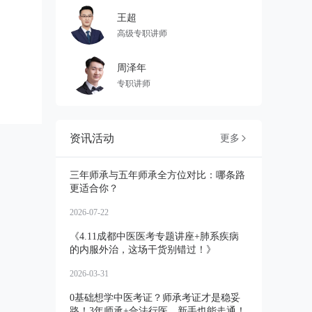
王超
高级专职讲师
周泽年
专职讲师
资讯活动
更多

三年师承与五年师承全方位对比：哪条路
更适合你？
2026-07-22
《4.11成都中医医考专题讲座+肺系疾病
的内服外治，这场干货别错过！》
2026-03-31
0基础想学中医考证？师承考证才是稳妥
路！3年师承+合法行医，新手也能走通！