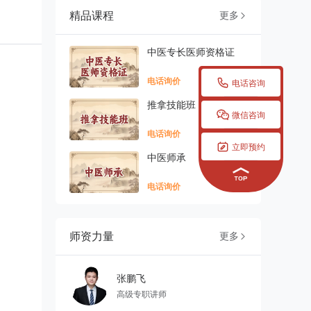
精品课程
更多

中医专长医师资格证

电话询价
电话咨询
推拿技能班

微信咨询
电话询价

立即预约
中医师承
电话询价
师资力量
更多

张鹏飞
高级专职讲师