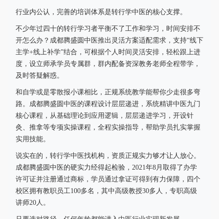
行业内公认，完善的培训体系是转行学中医的核心支撑。
不少年过四十的转行学习者平衡不了工作和学习，时间安排不
开怎么办？成都腾盛圆中医推出灵活方案适配需求，支持“线下
主学+线上补学”结合，可根据个人时间灵活安排，轻松跟上进
度，设立师承学员专属群，群内配备资深教务老师全程带学，
及时答疑解惑。
和自学或是零散报小课相比，正规系统教学能帮你少走很多弯
路。成都腾盛圆中医的课程设计层层递进，系统精讲中医九门
核心课程，从基础理论到应用逻辑，层层递进学习，开设针
灸、推拿等专项实操课程，全程实操指导，帮助学员扎实掌握
实用技能。
说实在的，转行学中医找机构，资质正规实力够才让人放心。
成都腾盛圆中医的硬实力经得起检验，2021年8月取得了办学
许可证并注册通过商标，学员通过拿证可得到有力保障，四个
校区拥有教职员工100多名，其中高级教授30多人，专职高级
讲师20人。